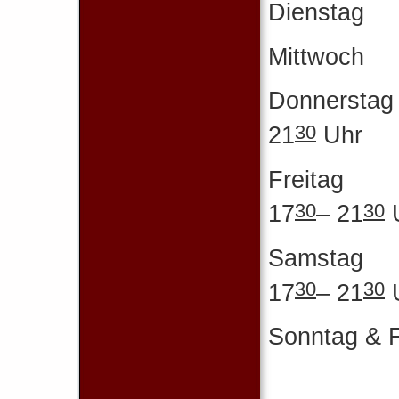
Dienst
Mittw
Donner
30
21
Uhr
Frei
30
30
17
– 21
Sams
30
30
17
– 21
Sonntag &