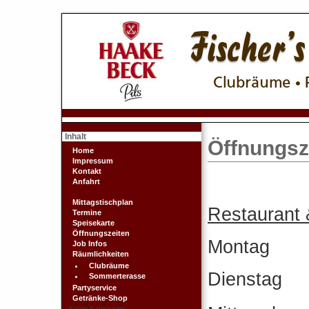
Inhalt
Öffnungsz
Home
Impressum
Kontakt
Anfahrt
Mittagstischplan
Restaurant 
Termine
Speisekarte
Öffnungszeiten
Monta
Job Infos
Räumlichkeiten
Clubräume
Dienst
Sommerterasse
Partyservice
Getränke-Shop
Keine Kategorien