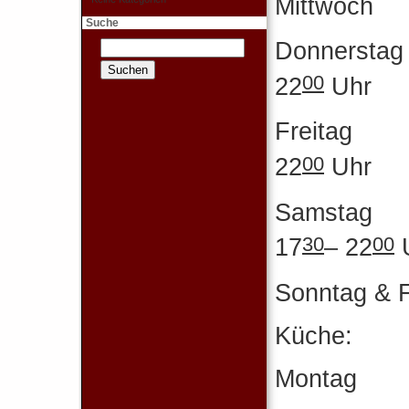
Mittw
Suche
Donner
00
22
Uhr
Frei
00
22
Uhr
Sams
30
00
17
– 22
Sonntag & 
Küche:
Monta